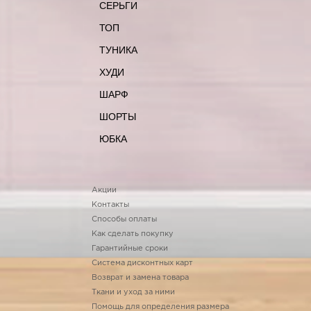
СЕРЬГИ
ТОП
ТУНИКА
ХУДИ
ШАРФ
ШОРТЫ
ЮБКА
Акции
Контакты
Способы оплаты
Как сделать покупку
Гарантийные сроки
Система дисконтных карт
Возврат и замена товара
Ткани и уход за ними
Помощь для определения размера