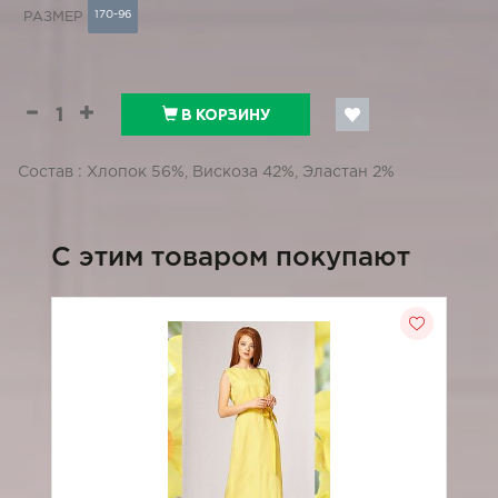
170-96
РАЗМЕР
В КОРЗИНУ
Состав : Хлопок 56%, Вискоза 42%, Эластан 2%
C этим товаром покупают