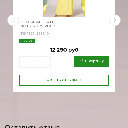
КОЛЛЕКЦИЯ -
I GATTI
К
ПЛАТЬЕ - НЕФЕРТИТИ
П
*118-7350/2999-10
*
170-96
12 290 руб
В корзину
Читать отзывы
0