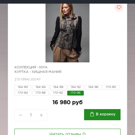
КОЛЛЕКЦИЯ -
NIYA
КУРТКА - ХИЩНАЯ МАНИЯ
213-1994/JS047
164-80
164-84
164-88
164-92
164-96
170-80
170-84
170-88
170-92
170-96
16 980 руб
В корзину
Читать отзывы
0