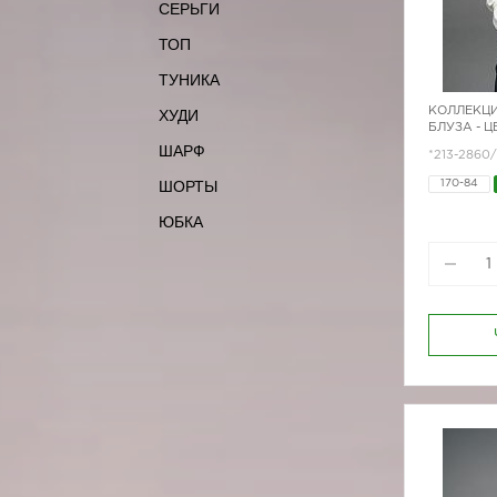
СЕРЬГИ
ТОП
ТУНИКА
КОЛЛЕКЦИ
ХУДИ
БЛУЗА - 
ШАРФ
*213-2860
ШОРТЫ
170-84
ЮБКА