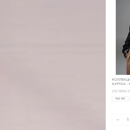
КОЛЛЕКЦИ
КУРТКА -
213-1994/J
164-80
164-96
170-92