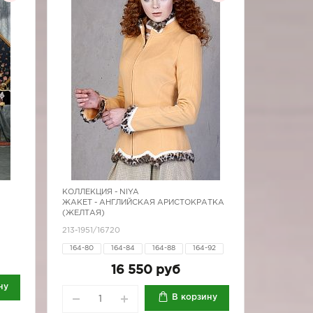
КОЛЛЕКЦИЯ -
NIYA
ЖАКЕТ - АНГЛИЙСКАЯ АРИСТОКРАТКА
(ЖЕЛТАЯ)
213-1951/16720
164-80
164-84
164-88
164-92
164-96
170-84
170-88
170-92
16 550 руб
170-96
ну
В корзину