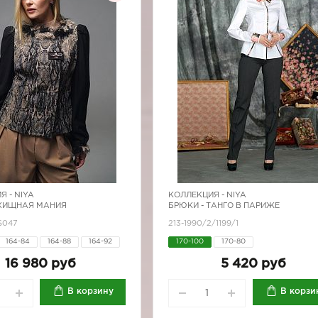
Я -
NIYA
КОЛЛЕКЦИЯ -
NIYA
 ХИЩНАЯ МАНИЯ
БРЮКИ - ТАНГО В ПАРИЖЕ
S047
213-1990/2/1199/1
164-84
164-88
164-92
170-100
170-80
170-80
170-84
170-88
16 980 руб
5 420 руб
170-96
В корзину
В корзи