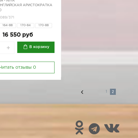
Я -
NIYA
АНГЛИЙСКАЯ АРИСТОКРАТКА
)
0089/371
164-88
170-84
170-88
16 550 руб
В корзину
Читать отзывы
0
2
1