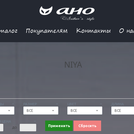
талог
Покупателям
Контакты
О на
NIYA
ДЫ
РАЗМЕР
ЦВЕТ
ДЛИНА
ВСЕ
ВСЕ
ВСЕ
 ЦЕНА
Применить
Сбросить
ДО