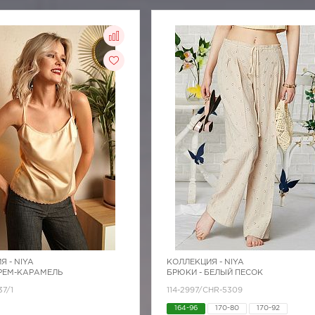
Я -
NIYA
КОЛЛЕКЦИЯ -
NIYA
КРЕМ-КАРАМЕЛЬ
БРЮКИ - БЕЛЫЙ ПЕСОК
37/1
114-2997/CHR-5309
164-96
170-80
170-92