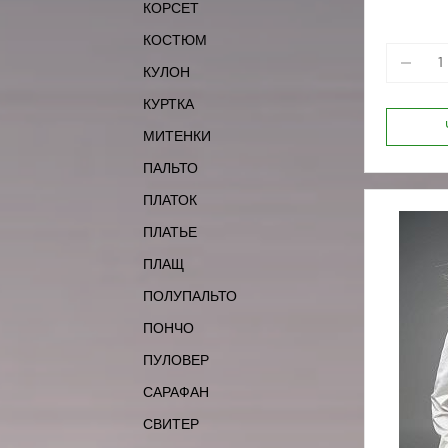
КОРСЕТ
КОСТЮМ
КУЛОН
КУРТКА
МИТЕНКИ
ПАЛЬТО
ПЛАТОК
ПЛАТЬЕ
ПЛАЩ
ПОЛУПАЛЬТО
ПОНЧО
ПУЛОВЕР
САРАФАН
СВИТЕР