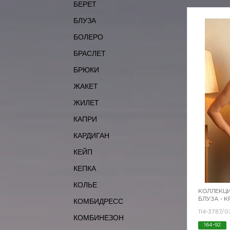
БЕРЕТ
БЛУЗА
БОЛЕРО
БРАСЛЕТ
БРЮКИ
ЖАКЕТ
ЖИЛЕТ
КАПРИ
КАРДИГАН
КЕЙП
КЕПКА
КОЛЬЕ
КОЛЛЕКЦИ
БЛУЗА - 
КОМБИДРЕСС
114-3787/0
КОМБИНЕЗОН
164-92