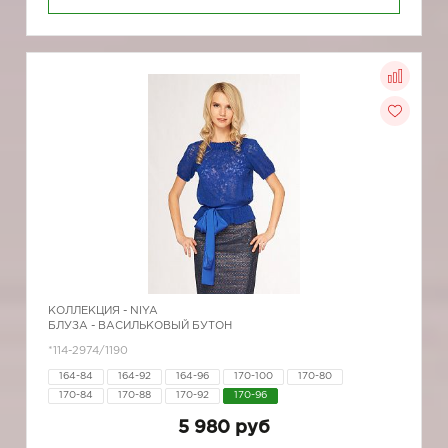
КОЛЛЕКЦИЯ -
NIYA
БЛУЗА - ВАСИЛЬКОВЫЙ БУТОН
*114-2974/1190
164-84
164-92
164-96
170-100
170-80
170-84
170-88
170-92
170-96
5 980 руб