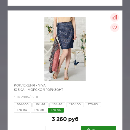
КОЛЛЕКЦИЯ -
NIYA
ЮБКА - МОРСКОЙ ГОРИЗОНТ
*114-2985/ISF11
164-100
164-92
164-96
170-100
170-80
170-84
170-88
170-96
3 260 руб