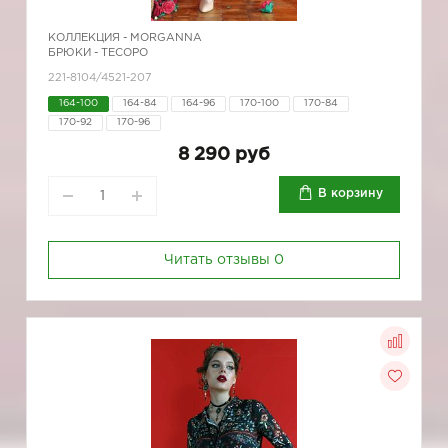
КОЛЛЕКЦИЯ -
MORGANNA
БРЮКИ - ТЕСОРО
221-8104/4521-207
164-100
164-84
164-96
170-100
170-84
170-92
170-96
8 290 руб
В корзину
Читать отзывы
0