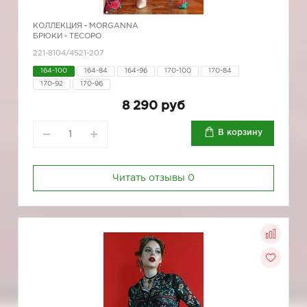
КОЛЛЕКЦИЯ -
MORGANNA
БРЮКИ - ТЕСОРО
221-8104/4521-207
164-100
164-84
164-96
170-100
170-84
170-92
170-96
8 290 руб
В корзину
Читать отзывы
0