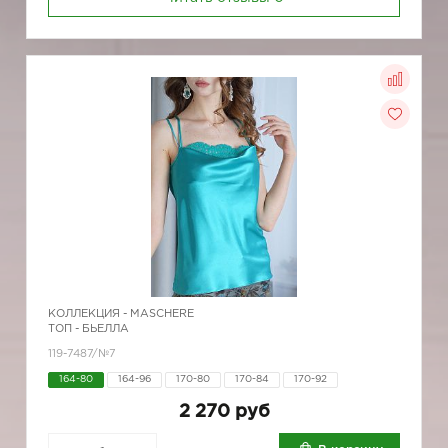
КОЛЛЕКЦИЯ -
MASCHERE
ТОП - БЬЕЛЛА
119-7487/№7
164-80
164-96
170-80
170-84
170-92
2 270 руб