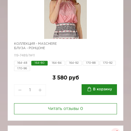
КОЛЛЕКЦИЯ -
MASCHERE
БЛУЗА - РОНЦОНЕ
119-7489/№11
164-48
164-80
164-84
164-92
170-88
170-92
170-96
3 580 руб
В корзину
Читать отзывы
0