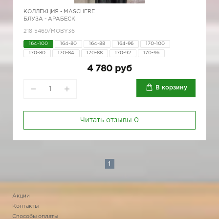
КОЛЛЕКЦИЯ -
MASCHERE
БЛУЗА - АРАБЕСК
218-5469/MOBY36
164-100
164-80
164-88
164-96
170-100
170-80
170-84
170-88
170-92
170-96
4 780 руб
В корзину
Читать отзывы
0
1
Акции
Контакты
Способы оплаты