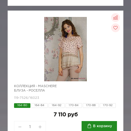
КОЛЛЕКЦИЯ -
MASCHERE
БЛУЗА - РОСЕЛЛА
119-7526/16023
164-80
164-84
164-92
170-84
170-88
170-92
7 110 руб
В корзину