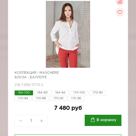
КОЛЛЕКЦИЯ -
MASCHERE
БЛУЗА - БАЛЛОТЕ
218-7388/3776-2
164-100
164-80
164-84
170-100
170-80
170-84
170-88
170-92
170-96
7 480 руб
В корзину