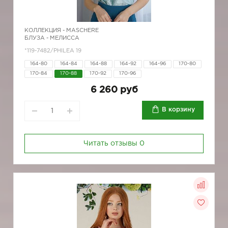
КОЛЛЕКЦИЯ -
MASCHERE
БЛУЗА - МЕЛИССА
*119-7482/PHILEA 19
164-80
164-84
164-88
164-92
164-96
170-80
170-84
170-88
170-92
170-96
6 260 руб
В корзину
Читать отзывы
0