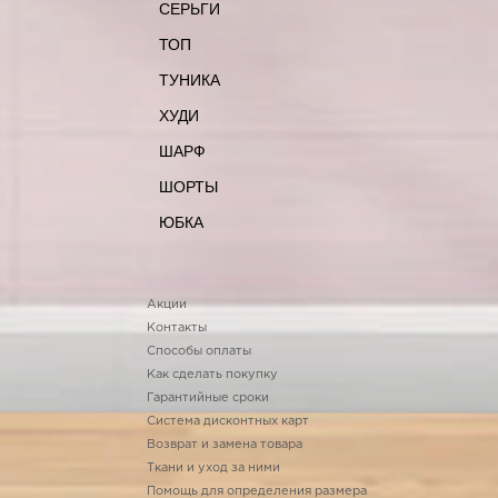
СЕРЬГИ
ТОП
ТУНИКА
ХУДИ
ШАРФ
ШОРТЫ
ЮБКА
Акции
Контакты
Способы оплаты
Как сделать покупку
Гарантийные сроки
Система дисконтных карт
Возврат и замена товара
Ткани и уход за ними
Помощь для определения размера