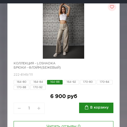
КОЛЛЕКЦИЯ -
LOSHADKA
БРЮКИ - ФЛЭЙМ(БЕЖЕВЫЙ)
222-8149/111
164-80
164-84
164-88
164-92
170-80
170-84
170-88
170-92
6 900 руб
В корзину
Читать отзывы
0