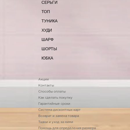
СЕРЬГИ
ТОП
ТУНИКА
ХУДИ
ШАРФ
ШОРТЫ
ЮБКА
Акции
Контакты
Способы оплаты
Как сделать покупку
Гарантийные сроки
Система дисконтных карт
Возврат и замена товара
Ткани и уход за ними
Помощь для определения размера