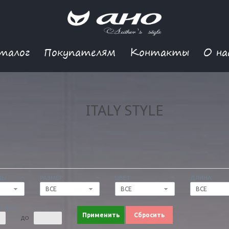
талог
Покупателям
Контакты
О на
ITALY STYLE
ДЫ
РАЗМЕР
ЦВЕТ
ДЛИНА
ВСЕ
ВСЕ
ВСЕ
 ЦЕНА
Применить
Сбросить
ДО