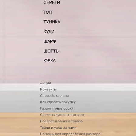
СЕРЬГИ
ТОП
ТУНИКА
ХУДИ
ШАРФ
ШОРТЫ
ЮБКА
Акции
Контакты
Способы оплаты
Как сделать покупку
Гарантийные сроки
Система дисконтных карт
Возврат и замена товара
Ткани и уход за ними
Помощь для определения размера