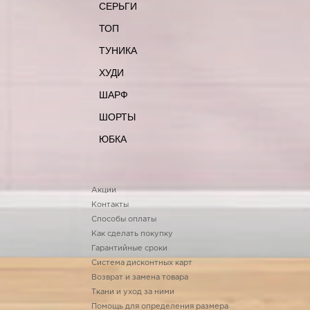
СЕРЬГИ
ТОП
ТУНИКА
ХУДИ
ШАРФ
ШОРТЫ
ЮБКА
Акции
Контакты
Способы оплаты
Как сделать покупку
Гарантийные сроки
Система дисконтных карт
Возврат и замена товара
Ткани и уход за ними
Помощь для определения размера