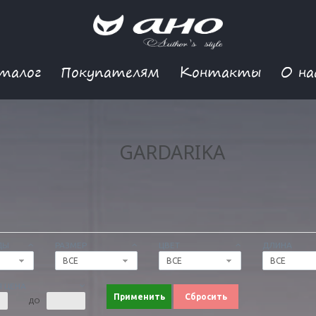
талог
Покупателям
Контакты
О на
GARDARIKA
ДЫ
РАЗМЕР
ЦВЕТ
ДЛИНА
ВСЕ
ВСЕ
ВСЕ
 ЦЕНА
Применить
Сбросить
ДО