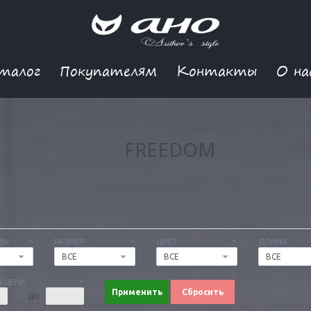
талог
Покупателям
Контакты
О на
FREEDOM
ДЫ
РАЗМЕР
ЦВЕТ
ДЛИНА
ВСЕ
ВСЕ
ВСЕ
 ЦЕНА
Применить
Сбросить
ДО