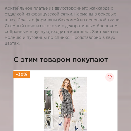
Коктейльное платье из двухстороннего жаккарда с
отделкой из французской сетки. Карманы в боковых
швах. Срезы оформлены бахромой из основной ткани.
Съемный пояс из экокожи с декоративным брелоком,
собранным в ручную, входит в комплект. Застежка на
молнию и пуговицы по спинке. Представлено в двух
цветах.
C этим товаром покупают
-30%