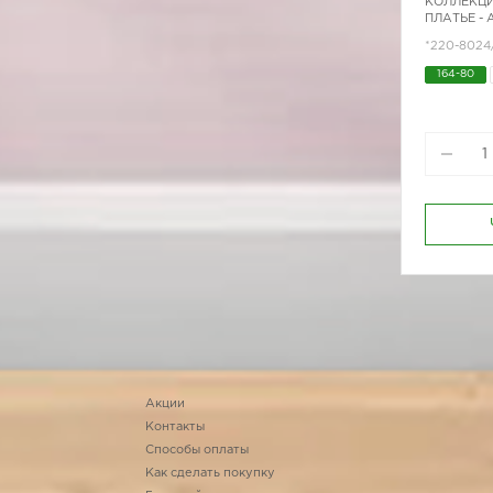
КОЛЛЕКЦИ
ПЛАТЬЕ -
*220-8024
164-80
164-96
170-96
Акции
Контакты
Способы оплаты
Как сделать покупку