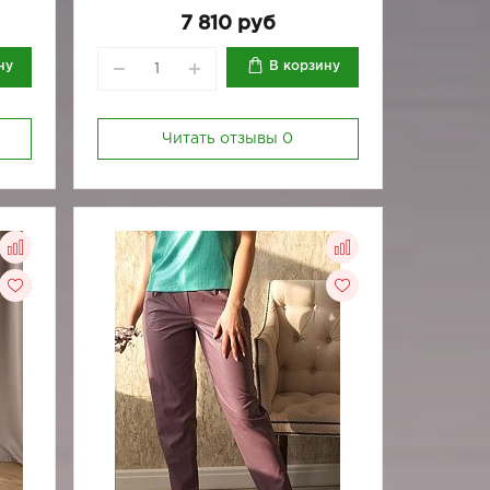
170-88
170-92
7 810 руб
ну
В корзину
Читать отзывы
0