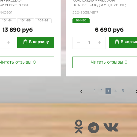
Я -
FREEDOM
КОЛЛЕКЦИЯ -
FREEDOM
 АЖУРНЫЕ РОЗЫ
ПЛАТЬЕ - СОЛД-АУТ(ШУНГИТ)
/HO901
220-8035/4517
164-84
164-88
164-92
164-80
170-84
170-88
170-92
13 890 руб
6 690 руб
В корзину
В корзи
Читать отзывы
0
Читать отзывы
0
3
1
2
4
5