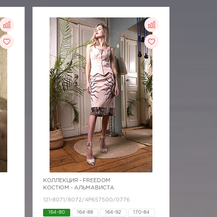
КОЛЛЕКЦИЯ -
FREEDOM
КОСТЮМ - АЛЬМАВИСТА
121-8071/8072/4Р657500/0776
164-80
164-88
164-92
170-84