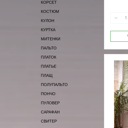
КОРСЕТ
170-84
КОСТЮМ
КУЛОН
КУРТКА
МИТЕНКИ
ПАЛЬТО
ПЛАТОК
ПЛАТЬЕ
ПЛАЩ
ПОЛУПАЛЬТО
ПОНЧО
ПУЛОВЕР
САРАФАН
СВИТЕР