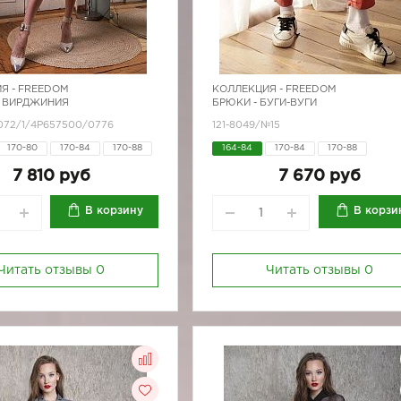
Я -
FREEDOM
КОЛЛЕКЦИЯ -
FREEDOM
 ВИРДЖИНИЯ
БРЮКИ - БУГИ-ВУГИ
8072/1/4Р657500/0776
121-8049/№15
170-80
170-84
170-88
164-84
170-84
170-88
7 810 руб
7 670 руб
В корзину
В корзи
Читать отзывы
0
Читать отзывы
0