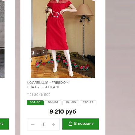
КОЛЛЕКЦИЯ -
FREEDOM
ПЛАТЬЕ - БЕНТАЛЬ
*121-8041/1102
164-80
164-84
164-96
170-92
170-96
9 210 руб
ну
В корзину