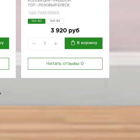
КОЛЛЕКЦИЯ -
FREEDOM
ТОП - РОЗОВЫЙ БЛЕСК
*220-7293/55555
164-80
164-84
3 920 руб
ну
В корзину
Читать отзывы
0