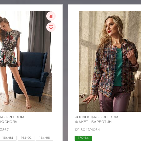
Я -
FREEDOM
КОЛЛЕКЦИЯ -
FREEDOM
 ЛЮСИОЛЬ
ЖАКЕТ - БАРБОТИН
Z3867
121-8047/4064
164-84
164-92
164-96
170-84