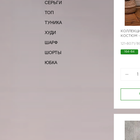
СЕРЬГИ
ТОП
ТУНИКА
КОЛЛЕКЦИ
ХУДИ
КОСТЮМ -
ШАРФ
121-8071/
ШОРТЫ
164-84
ЮБКА