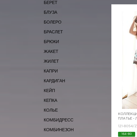
БЕРЕТ
БЛУЗА
БОЛЕРО
БРАСЛЕТ
БРЮКИ
ЖАКЕТ
ЖИЛЕТ
КАПРИ
КАРДИГАН
КЕЙП
КЕПКА
КОЛЬЕ
КОЛЛЕКЦИ
ПЛАТЬЕ -
КОМБИДРЕСС
121-8054/
КОМБИНЕЗОН
164-80