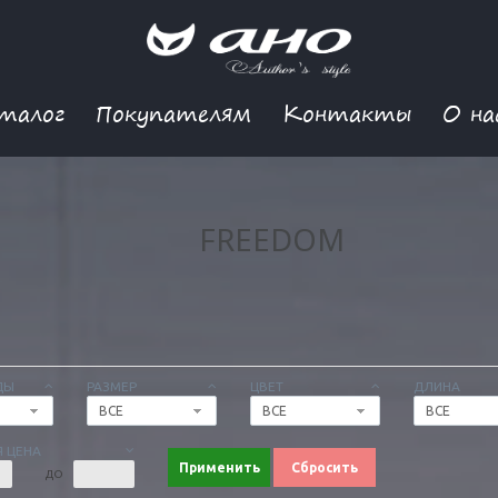
талог
Покупателям
Контакты
О на
FREEDOM
ДЫ
РАЗМЕР
ЦВЕТ
ДЛИНА
ВСЕ
ВСЕ
ВСЕ
 ЦЕНА
Применить
Сбросить
ДО