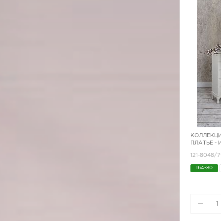
КОЛЛЕКЦИ
ПЛАТЬЕ -
121-8048/
164-80
170-92