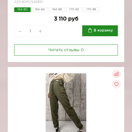
220-8015/542851
164-80
164-84
164-88
170-92
170-96
3 110 руб
В корзину
Читать отзывы
0