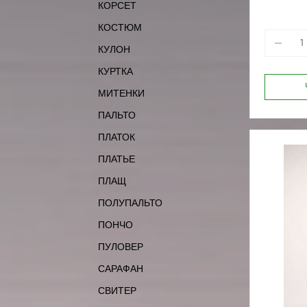
КОРСЕТ
КОСТЮМ
КУЛОН
КУРТКА
МИТЕНКИ
ПАЛЬТО
ПЛАТОК
ПЛАТЬЕ
ПЛАЩ
ПОЛУПАЛЬТО
ПОНЧО
ПУЛОВЕР
САРАФАН
СВИТЕР