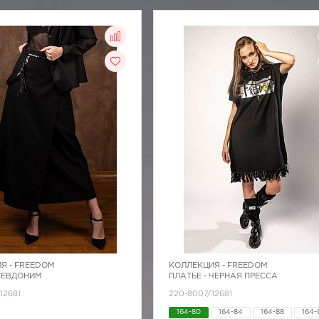
Я -
FREEDOM
КОЛЛЕКЦИЯ -
FREEDOM
СЕВДОНИМ
ПЛАТЬЕ - ЧЕРНАЯ ПРЕССА
12681
220-8007/12681
164-80
164-84
164-88
164-