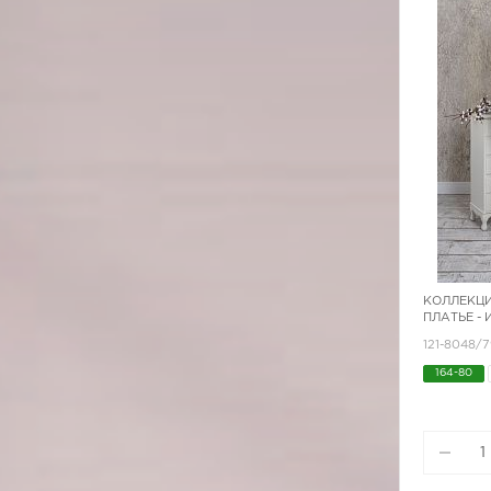
КОЛЛЕКЦИ
ПЛАТЬЕ -
121-8048/
164-80
170-92