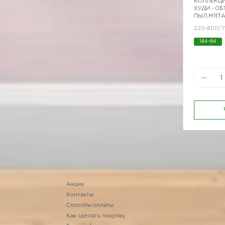
КОЛЛЕКЦИ
ХУДИ - ОБ
ПЫЛ.МЯТА
220-8011/
164-84
Акции
Контакты
Способы оплаты
Как сделать покупку