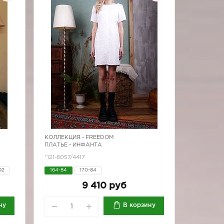
КОЛЛЕКЦИЯ -
FREEDOM
ПЛАТЬЕ - ИНФАНТА
*121-8057/4417
92
164-84
170-84
9 410 руб
ну
В корзину