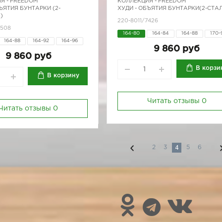
Я -
FREEDOM
КОЛЛЕКЦИЯ -
FREEDOM
ЪЯТИЯ БУНТАРКИ (2-
ХУДИ - ОБЪЯТИЯ БУНТАРКИ(2-СТАЛ
)
220-8011/7426
7508
164-80
164-84
164-88
170-
164-88
164-92
164-96
170-96
9 860 руб
9 860 руб
В корзи
В корзину
Читать отзывы
0
Читать отзывы
0
4
2
3
5
6