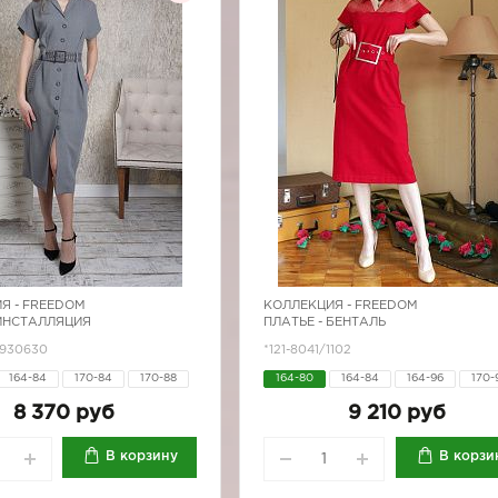
Я -
FREEDOM
КОЛЛЕКЦИЯ -
FREEDOM
 ИНСТАЛЛЯЦИЯ
ПЛАТЬЕ - БЕНТАЛЬ
7930630
*121-8041/1102
164-84
170-84
170-88
164-80
164-84
164-96
170-
170-96
170-96
8 370 руб
9 210 руб
В корзину
В корзи