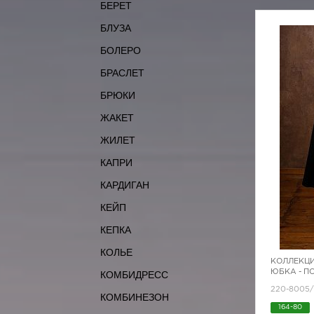
БЕРЕТ
БЛУЗА
БОЛЕРО
БРАСЛЕТ
БРЮКИ
ЖАКЕТ
ЖИЛЕТ
КАПРИ
КАРДИГАН
КЕЙП
КЕПКА
КОЛЬЕ
КОЛЛЕКЦИ
ЮБКА - П
КОМБИДРЕСС
220-8005/
КОМБИНЕЗОН
164-80