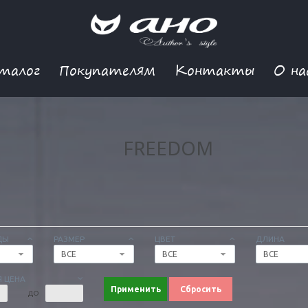
талог
Покупателям
Контакты
О на
FREEDOM
ДЫ
РАЗМЕР
ЦВЕТ
ДЛИНА
ВСЕ
ВСЕ
ВСЕ
 ЦЕНА
Применить
Сбросить
ДО