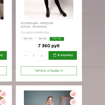
КОЛЛЕКЦИЯ -
FREEDOM
БЛУЗА - РЕЗОНАНС
220-8001/AMIR0000
164-100
164-84
170-100
170-88
170-96
7 360 руб
ну
В корзину
Читать отзывы
0