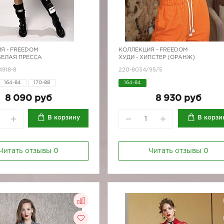
Я -
FREEDOM
КОЛЛЕКЦИЯ -
FREEDOM
 БЕЛАЯ ПРЕССА
ХУДИ - ХИПСТЕР (ОРАНЖ)
4918-8
220-8034/95/5
164-84
170-88
164-84
8 090 руб
8 930 руб
В корзину
В корзи
Читать отзывы
0
Читать отзывы
0