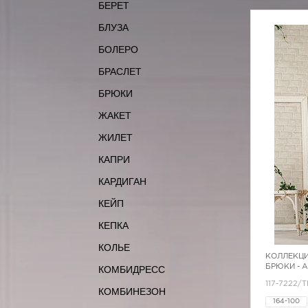
БЕРЕТ
БЛУЗА
БОЛЕРО
БРАСЛЕТ
БРЮКИ
ЖАКЕТ
ЖИЛЕТ
КАПРИ
КАРДИГАН
КЕЙП
КЕПКА
КОЛЬЕ
КОЛЛЕКЦИ
БРЮКИ - 
КОМБИДРЕСС
117-7222/
КОМБИНЕЗОН
164-100