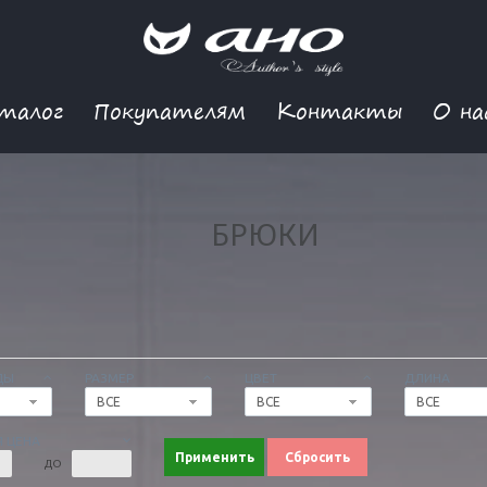
талог
Покупателям
Контакты
О на
БРЮКИ
ДЫ
РАЗМЕР
ЦВЕТ
ДЛИНА
ВСЕ
ВСЕ
ВСЕ
 ЦЕНА
Применить
Сбросить
ДО