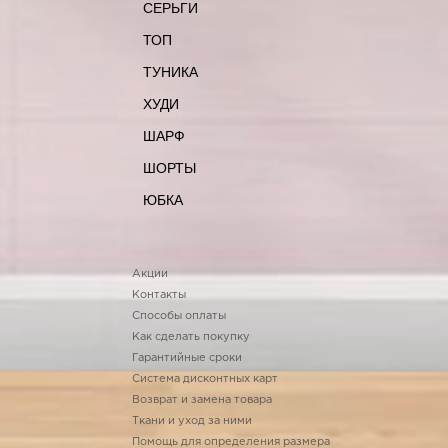
СЕРЬГИ
ТОП
ТУНИКА
ХУДИ
ШАРФ
ШОРТЫ
ЮБКА
Акции
Контакты
Способы оплаты
Как сделать покупку
Гарантийные сроки
Система дисконтных карт
Возврат и замена товара
Ткани и уход за ними
Помощь для определения размера