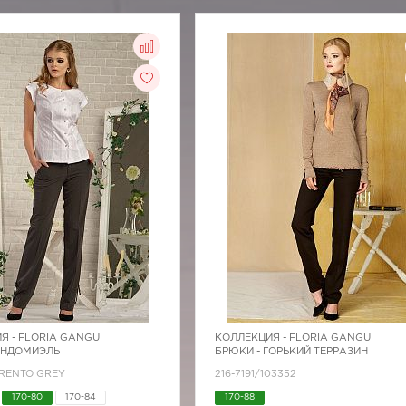
Я -
FLORIA GANGU
КОЛЛЕКЦИЯ -
FLORIA GANGU
АНДОМИЭЛЬ
БРЮКИ - ГОРЬКИЙ ТЕРРАЗИН
TRENTO GREY
216-7191/103352
170-80
170-84
170-88