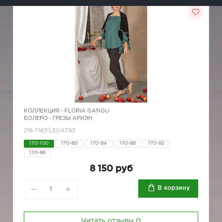
КОЛЛЕКЦИЯ -
FLORIA GANGU
БОЛЕРО - ГРЕЗЫ АРИЭН
216-7167/LEGAТ93
170-100
170-80
170-84
170-88
170-92
170-96
8 150 руб
В корзину
Читать отзывы
0