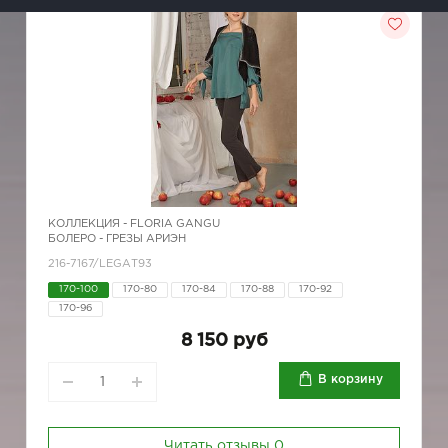
КОЛЛЕКЦИЯ -
FLORIA GANGU
БОЛЕРО - ГРЕЗЫ АРИЭН
216-7167/LEGAТ93
170-100
170-80
170-84
170-88
170-92
170-96
8 150 руб
В корзину
Читать отзывы
0