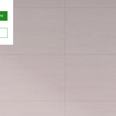
96
ну