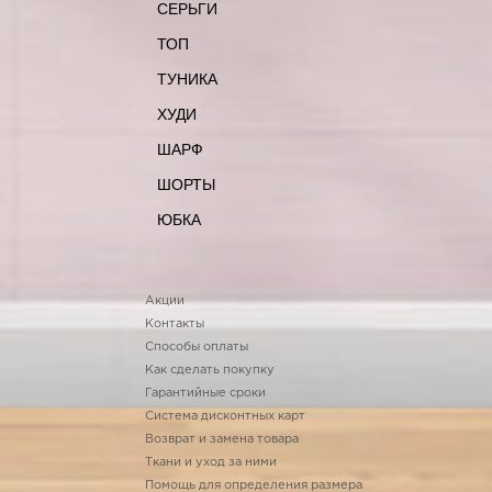
СЕРЬГИ
ТОП
ТУНИКА
ХУДИ
ШАРФ
ШОРТЫ
ЮБКА
Акции
Контакты
Способы оплаты
Как сделать покупку
Гарантийные сроки
Система дисконтных карт
Возврат и замена товара
Ткани и уход за ними
Помощь для определения размера