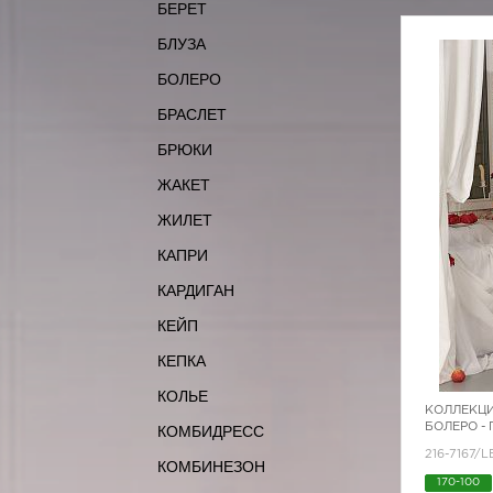
БЕРЕТ
БЛУЗА
БОЛЕРО
БРАСЛЕТ
БРЮКИ
ЖАКЕТ
ЖИЛЕТ
КАПРИ
КАРДИГАН
КЕЙП
КЕПКА
КОЛЬЕ
КОЛЛЕКЦИ
БОЛЕРО - 
КОМБИДРЕСС
216-7167/
КОМБИНЕЗОН
170-100