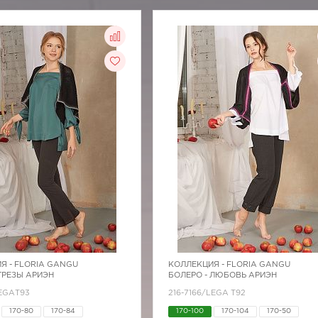
Я -
FLORIA GANGU
КОЛЛЕКЦИЯ -
FLORIA GANGU
ГРЕЗЫ АРИЭН
БОЛЕРО - ЛЮБОВЬ АРИЭН
LEGAТ93
216-7166/LEGA T92
170-80
170-84
170-100
170-104
170-50