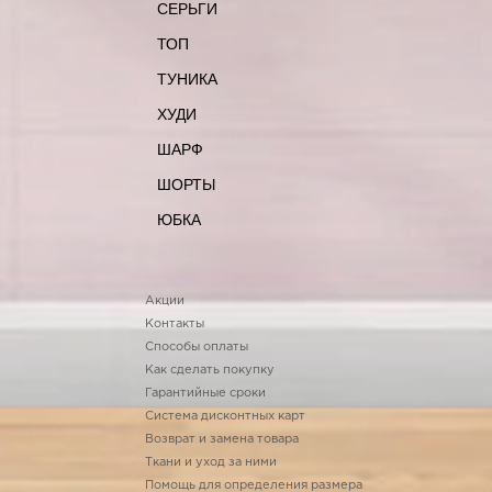
СЕРЬГИ
ТОП
ТУНИКА
ХУДИ
ШАРФ
ШОРТЫ
ЮБКА
Акции
Контакты
Способы оплаты
Как сделать покупку
Гарантийные сроки
Система дисконтных карт
Возврат и замена товара
Ткани и уход за ними
Помощь для определения размера