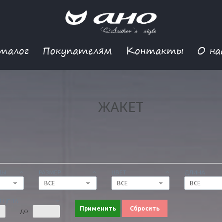
талог
Покупателям
Контакты
О на
ЖАКЕТ
ДЫ
РАЗМЕР
ЦВЕТ
ДЛИНА
ВСЕ
ВСЕ
ВСЕ
 ЦЕНА
Применить
Сбросить
ДО