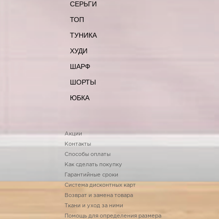
СЕРЬГИ
ТОП
ТУНИКА
ХУДИ
ШАРФ
ШОРТЫ
ЮБКА
Акции
Контакты
Способы оплаты
Как сделать покупку
Гарантийные сроки
Система дисконтных карт
Возврат и замена товара
Ткани и уход за ними
Помощь для определения размера