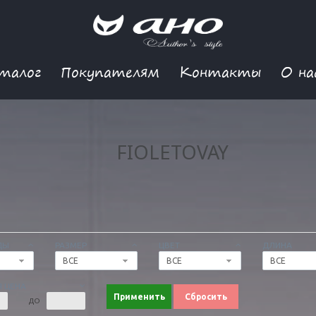
талог
Покупателям
Контакты
О на
FIOLETOVAY
ДЫ
РАЗМЕР
ЦВЕТ
ДЛИНА
ВСЕ
ВСЕ
ВСЕ
 ЦЕНА
Применить
Сбросить
ДО