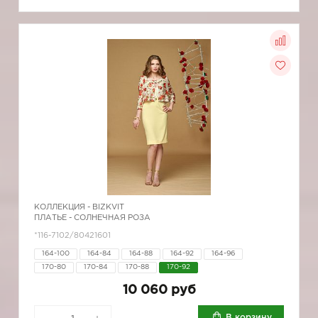
КОЛЛЕКЦИЯ -
BIZKVIT
ПЛАТЬЕ - СОЛНЕЧНАЯ РОЗА
*116-7102/80421601
164-100
164-84
164-88
164-92
164-96
170-80
170-84
170-88
170-92
10 060 руб
В корзину