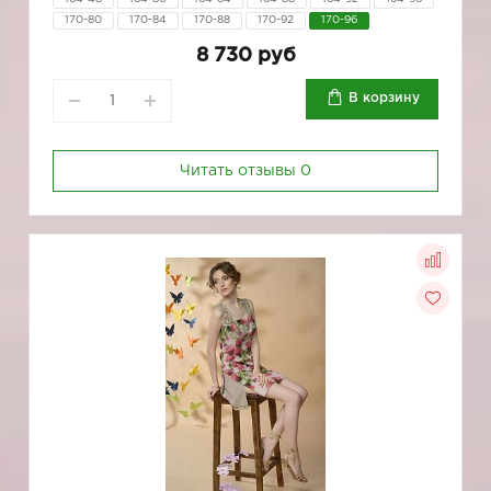
170-80
170-84
170-88
170-92
170-96
8 730 руб
В корзину
Читать отзывы
0