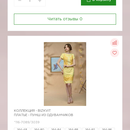
Читать отзывы
0
КОЛЛЕКЦИЯ -
BIZKVIT
ПЛАТЬЕ - ПУНШ ИЗ ОДУВАНЧИКОВ
*116-7089/3039
164-48
164-80
164-84
164-88
164-92
164-96