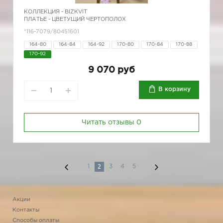
КОЛЛЕКЦИЯ -
BIZKVIT
ПЛАТЬЕ - ЦВЕТУЩИЙ ЧЕРТОПОЛОХ
*116-7079/80451601
164-80
164-84
164-92
170-80
170-84
170-88
170-92
9 070 руб
В корзину
Читать отзывы
0
2
1
3
4
5
Акции
Контакты
Способы оплаты