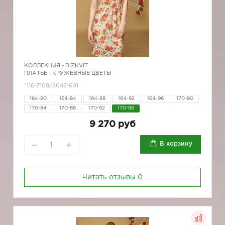
КОЛЛЕКЦИЯ -
BIZKVIT
ПЛАТЬЕ - КРУЖЕВНЫЕ ЦВЕТЫ
*116-7109/80421601
164-80
164-84
164-88
164-92
164-96
170-80
170-84
170-88
170-92
170-96
9 270 руб
В корзину
Читать отзывы
0