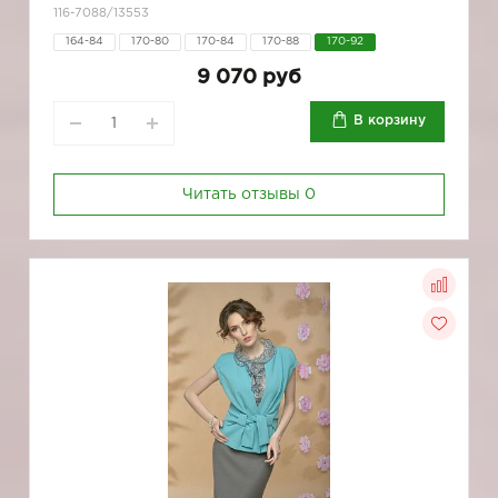
116-7088/13553
164-84
170-80
170-84
170-88
170-92
9 070 руб
В корзину
Читать отзывы
0