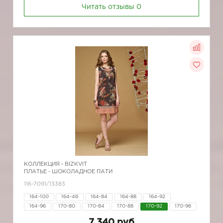
Читать отзывы
0
КОЛЛЕКЦИЯ -
BIZKVIT
ПЛАТЬЕ - ШОКОЛАДНОЕ ПАТИ
116-7091/13383
164-100
164-46
164-84
164-88
164-92
164-96
170-80
170-84
170-88
170-92
170-96
7 340 руб