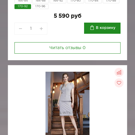
164-84
164-88
164-92
170-80
170-84
170-88
170-92
170-96
5 590 руб
В корзину
Читать отзывы
0