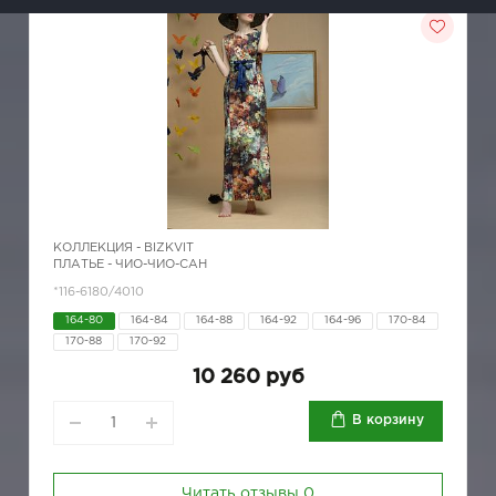
КОЛЛЕКЦИЯ -
BIZKVIT
ПЛАТЬЕ - ЧИО-ЧИО-САН
*116-6180/4010
164-80
164-84
164-88
164-92
164-96
170-84
170-88
170-92
10 260 руб
В корзину
Читать отзывы
0