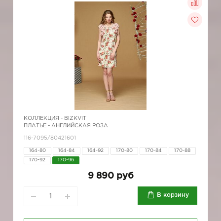
КОЛЛЕКЦИЯ -
BIZKVIT
ПЛАТЬЕ - АНГЛИЙСКАЯ РОЗА
116-7095/80421601
164-80
164-84
164-92
170-80
170-84
170-88
170-92
170-96
9 890 руб
В корзину