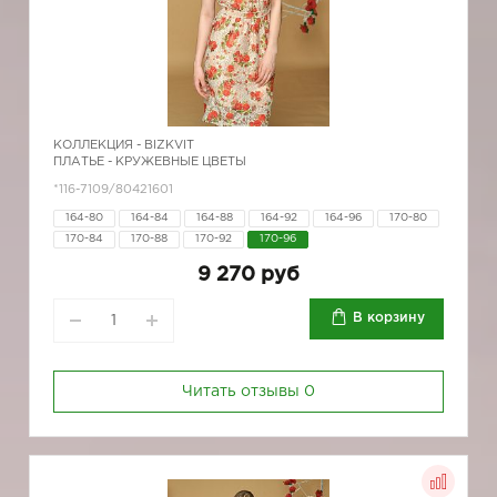
КОЛЛЕКЦИЯ -
BIZKVIT
ПЛАТЬЕ - КРУЖЕВНЫЕ ЦВЕТЫ
*116-7109/80421601
164-80
164-84
164-88
164-92
164-96
170-80
170-84
170-88
170-92
170-96
9 270 руб
В корзину
Читать отзывы
0