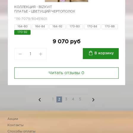
КОЛЛЕКЦИЯ -
BIZKVIT
ПЛАТЬЕ - ЦВЕТУЩИЙ ЧЕРТОПОЛОХ
*116-7079/80451601
164-80
164-84
164-92
170-80
170-84
170-88
170-92
9 070 руб
В корзину
Читать отзывы
0
2
1
3
4
5
Акции
Контакты
Способы оплаты