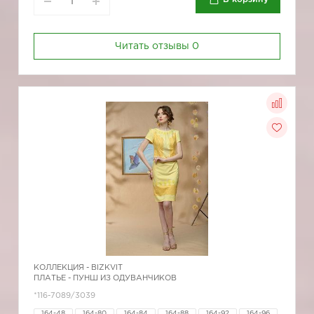
Читать отзывы
0
КОЛЛЕКЦИЯ -
BIZKVIT
ПЛАТЬЕ - ПУНШ ИЗ ОДУВАНЧИКОВ
*116-7089/3039
164-48
164-80
164-84
164-88
164-92
164-96