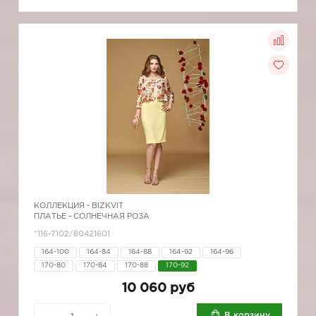
КОЛЛЕКЦИЯ -
BIZKVIT
ПЛАТЬЕ - СОЛНЕЧНАЯ РОЗА
*116-7102/80421601
164-100
164-84
164-88
164-92
164-96
170-80
170-84
170-88
170-92
10 060 руб
В корзину