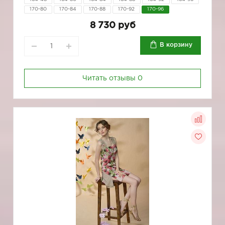
170-80
170-84
170-88
170-92
170-96
8 730 руб
В корзину
Читать отзывы
0