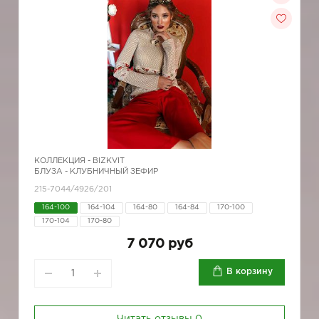
КОЛЛЕКЦИЯ -
BIZKVIT
БЛУЗА - КЛУБНИЧНЫЙ ЗЕФИР
215-7044/4926/201
164-100
164-104
164-80
164-84
170-100
170-104
170-80
7 070 руб
В корзину