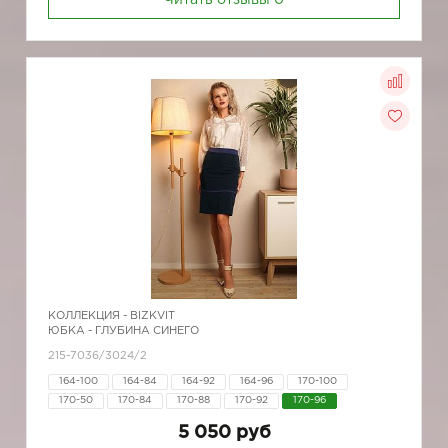
Читать отзывы
0
КОЛЛЕКЦИЯ -
BIZKVIT
ЮБКА - ГЛУБИНА СИНЕГО
215-7036/3024/2
164-100
164-84
164-92
164-96
170-100
170-50
170-84
170-88
170-92
170-96
5 050 руб