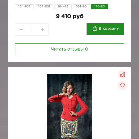
164-104
164-108
164-42
164-80
170-80
9 410 руб
В корзину
Читать отзывы
0