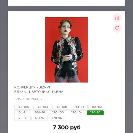
КОЛЛЕКЦИЯ -
BIZKVIT
БЛУЗА - ЦВЕТОЧНАЯ ТАЙНА
*215-7011/2666-2
164-100
164-104
164-108
164-46
164-80
164-84
164-96
170-100
170-104
170-80
170-88
170-92
170-96
7 300 руб