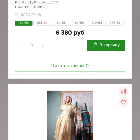
КОЛЛЕКЦИЯ -
FREEDOM
ПЛАТЬЕ - ЭЛЛИС
121-8070/7248
164-80
164-84
164-88
164-96
170-84
170-88
6 380 руб
В корзину
Читать отзывы
0