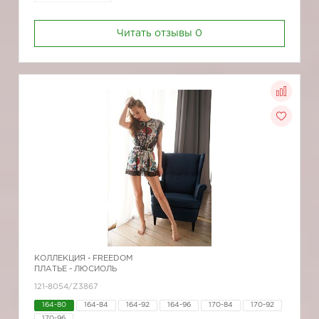
Читать отзывы
0
КОЛЛЕКЦИЯ -
FREEDOM
ПЛАТЬЕ - ЛЮСИОЛЬ
121-8054/Z3867
164-80
164-84
164-92
164-96
170-84
170-92
170-96