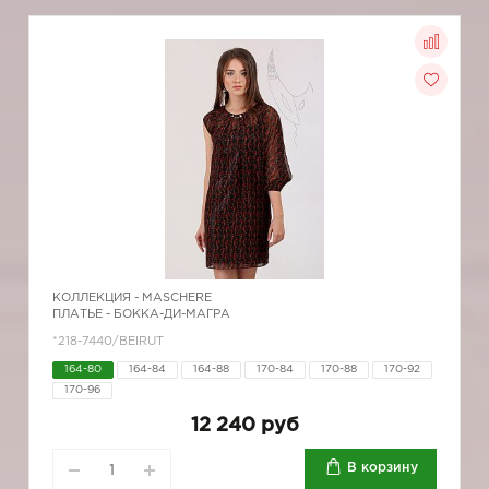
КОЛЛЕКЦИЯ -
MASCHERE
ПЛАТЬЕ - БОККА-ДИ-МАГРА
*218-7440/BEIRUT
164-80
164-84
164-88
170-84
170-88
170-92
170-96
12 240 руб
В корзину