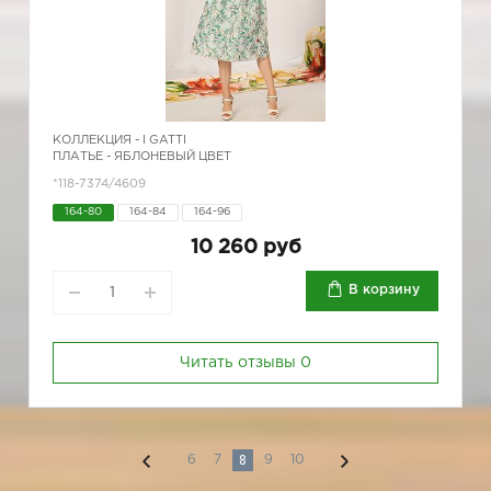
КОЛЛЕКЦИЯ -
I GATTI
ПЛАТЬЕ - ЯБЛОНЕВЫЙ ЦВЕТ
*118-7374/4609
164-80
164-84
164-96
10 260 руб
В корзину
Читать отзывы
0
8
6
7
9
10