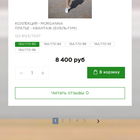
КОЛЛЕКЦИЯ -
MORGANNA
ПЛАТЬЕ - АВАНТАЖ (БУБЛЬ-ГУМ)
122-8123/7507
164/170-80
164/170-84
164/170-88
164/170-92
164/170-96
8 400 руб
В корзину
Читать отзывы
0
1
2
3
4
5