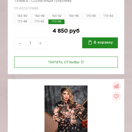
ТУНИКА - СОЛНЕЧНЫЙ ТЕНЕРИФЕ
115-6123/01685
164-80
164-88
164-92
164-96
170-80
170-84
170-88
170-92
170-96
4 850 руб
В корзину
Читать отзывы
0