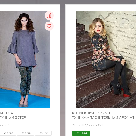
Я -
I GATTI
КОЛЛЕКЦИЯ -
BIZKVIT
 ЛУННЫЙ ВЕТЕР
ТУНИКА - ПЛЕНИТЕЛЬНЫЙ АРОМАТ
725-7
215-7013/2273-8/1
170-80
170-84
170-88
170-104