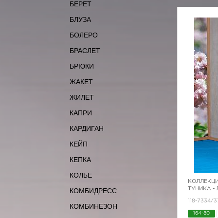
БЕРЕТ
БЛУЗА
БОЛЕРО
БРАСЛЕТ
БРЮКИ
ЖАКЕТ
ЖИЛЕТ
КАПРИ
КАРДИГАН
КЕЙП
КЕПКА
КОЛЬЕ
КОЛЛЕКЦИ
ТУНИКА -
КОМБИДРЕСС
118-7334/3
КОМБИНЕЗОН
164-80