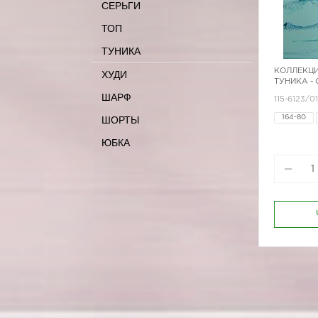
СЕРЬГИ
ТОП
ТУНИКА
КОЛЛЕКЦИ
ХУДИ
ТУНИКА -
ШАРФ
115-6123/0
ШОРТЫ
164-80
170-80
ЮБКА
170-96