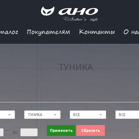
талог
Покупателям
Контакты
О на
ТУНИКА
Я
ТИП ОДЕЖДЫ
РАЗМЕР
ЦВЕТ
ТУНИКА
ВСЕ
ВСЕ
 ЦЕНА
Применить
Сбросить
ДО