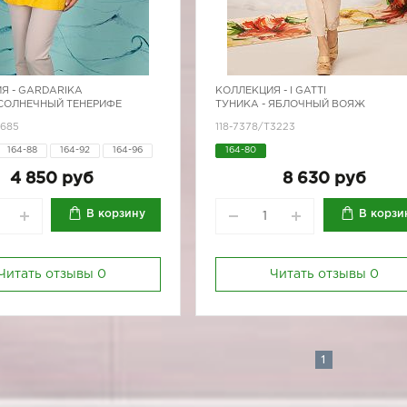
Я -
GARDARIKA
КОЛЛЕКЦИЯ -
I GATTI
 СОЛНЕЧНЫЙ ТЕНЕРИФЕ
ТУНИКА - ЯБЛОЧНЫЙ ВОЯЖ
1685
118-7378/Т3223
164-88
164-92
164-96
164-80
170-84
170-88
170-92
4 850 руб
8 630 руб
В корзину
В корзи
Читать отзывы
0
Читать отзывы
0
1