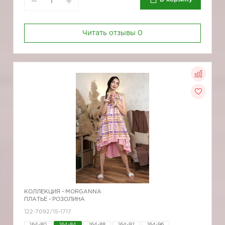
Читать отзывы
0
КОЛЛЕКЦИЯ -
MORGANNA
ПЛАТЬЕ - РОЗОЛИНА
122-7092/15-1717
164-80
164-84
164-88
164-92
164-96