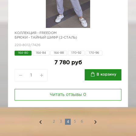
КОЛЛЕКЦИЯ -
FREEDOM
БРЮКИ - ТАЙНЫЙ ШИФР (2-СТАЛЬ)
220-8012/7426
164-80
164-84
164-88
170-92
170-96
7 780 руб
В корзину
Читать отзывы
0
4
2
3
5
6