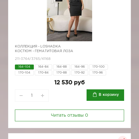
КОЛЛЕКЦИЯ -
LOSHADKA
КОСТЮМ - ГЕМАТИТОВАЯ ЛОЗА
211-3764/3765/41168
164-104
164-84
164-88
164-96
170-100
170-104
170-84
170-88
170-92
170-96
12 530 руб
В корзину
Читать отзывы
0