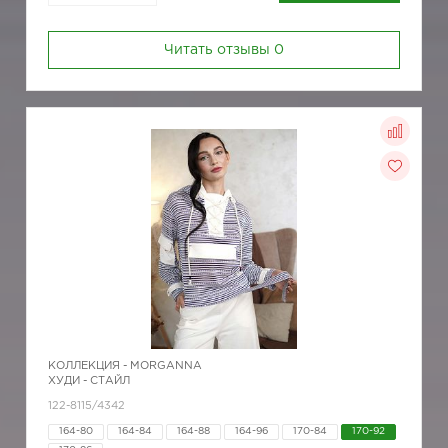
Читать отзывы
0
КОЛЛЕКЦИЯ -
MORGANNA
ХУДИ - СТАЙЛ
122-8115/4342
164-80
164-84
164-88
164-96
170-84
170-92