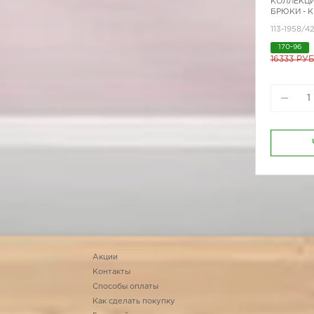
КОЛЛЕКЦИ
БРЮКИ - 
113-1958/4
170-96
16333 РУ
Акции
Контакты
Способы оплаты
Как сделать покупку