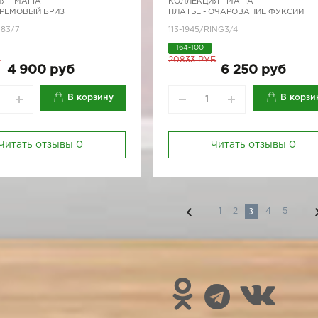
Я -
MAFIA
КОЛЛЕКЦИЯ -
MAFIA
КРЕМОВЫЙ БРИЗ
ПЛАТЬЕ - ОЧАРОВАНИЕ ФУКСИИ
283/7
113-1945/RING3/4
164-100
Б
20833 РУБ
4 900 руб
6 250 руб
В корзину
В корзи
Читать отзывы
0
Читать отзывы
0
3
1
2
4
5