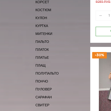
КОРСЕТ
9285 РУБ
КОСТЮМ
КУЛОН
КУРТКА
МИТЕНКИ
ПАЛЬТО
ПЛАТОК
-30%
ПЛАТЬЕ
ПЛАЩ
ПОЛУПАЛЬТО
ПОНЧО
ПУЛОВЕР
САРАФАН
СВИТЕР