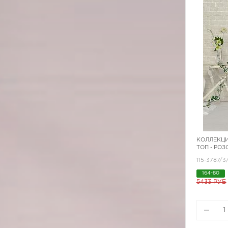
КОЛЛЕКЦИ
ТОП - РО
115-3787/3
164-80
5433 РУБ