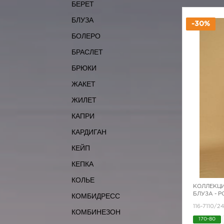
БЕРЕТ
БЛУЗА
-30%
БОЛЕРО
БРАСЛЕТ
БРЮКИ
ЖАКЕТ
ЖИЛЕТ
КАПРИ
КАРДИГАН
КЕЙП
КЕПКА
КОЛЬЕ
КОЛЛЕКЦИ
БЛУЗА - 
КОМБИДРЕСС
116-7110/24
КОМБИНЕЗОН
170-80