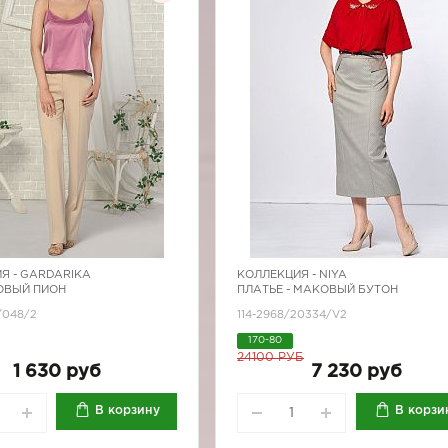
Я -
GARDARIKA
КОЛЛЕКЦИЯ -
NIYA
ЗОВЫЙ ПИОН
ПЛАТЬЕ - МАКОВЫЙ БУТОН
/048/2
114-2968/20334/V2
170-80
24100 РУБ
1 630 руб
7 230 руб
В корзину
В корзи