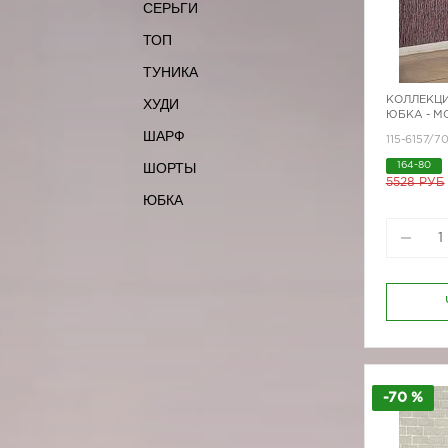
СЕРЬГИ
ТОП
ТУНИКА
КОЛЛЕКЦИ
ХУДИ
ЮБКА - М
ШАРФ
115-6157/7
ШОРТЫ
164-80
5528 РУБ
ЮБКА
-70 %