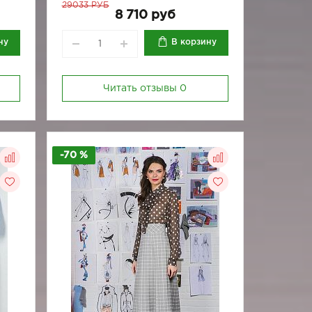
29033 РУБ
8 710 руб
ну
В корзину
Читать отзывы
0
-70 %