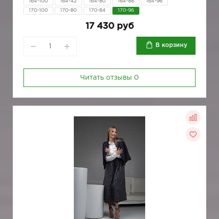
164-100
164-42
164-80
164-88
164-96
170-100
170-80
170-84
170-96
17 430 руб
В корзину
Читать отзывы
0