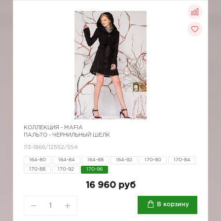
КОЛЛЕКЦИЯ -
MAFIA
ПАЛЬТО - ЧЕРНИЛЬНЫЙ ШЕЛК
113-1866/12552/554
164-80
164-84
164-88
164-92
170-80
170-84
170-88
170-92
170-96
16 960 руб
В корзину