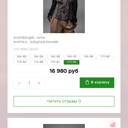
КОЛЛЕКЦИЯ -
NIYA
КУРТКА - ХИЩНАЯ МАНИЯ
213-1994/JS047
164-80
164-84
164-88
164-92
164-96
170-80
170-84
170-88
170-92
170-96
16 980 руб
В корзину
Читать отзывы
0