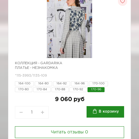
КОЛЛЕКЦИЯ -
GARDARIKA
ПЛАТЬЕ - НЕЗНАКОМКА
*115-3993/1135-109
164-100
164-80
164-92
164-96
170-100
170-80
170-84
170-88
170-92
170-96
9 060 руб
В корзину
Читать отзывы
0