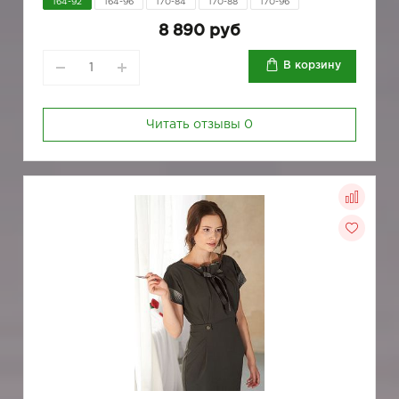
164-92
164-96
170-84
170-88
170-96
8 890 руб
В корзину
Читать отзывы
0