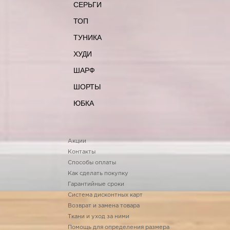
СЕРЬГИ
ТОП
ТУНИКА
ХУДИ
ШАРФ
ШОРТЫ
ЮБКА
Акции
Контакты
Способы оплаты
Как сделать покупку
Гарантийные сроки
Система дисконтных карт
Возврат и замена товара
Ткани и уход за ними
Помощь для определения размера