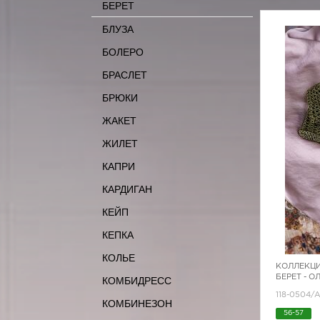
БЕРЕТ
БЛУЗА
БОЛЕРО
БРАСЛЕТ
БРЮКИ
ЖАКЕТ
ЖИЛЕТ
КАПРИ
КАРДИГАН
КЕЙП
КЕПКА
КОЛЬЕ
КОЛЛЕКЦИ
БЕРЕТ - 
КОМБИДРЕСС
118-0504/
КОМБИНЕЗОН
56-57