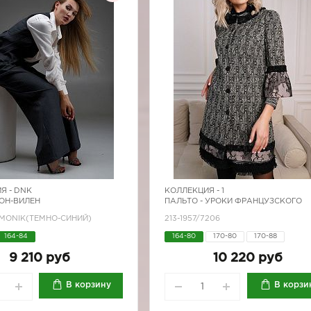
Я -
DNK
КОЛЛЕКЦИЯ -
1
БОН-ВИЛЕН
ПАЛЬТО - УРОКИ ФРАНЦУЗСКОГО
/MONIK(ТЕМНО-СИНИЙ)
213-1957/7206
164-84
164-80
170-80
170-88
9 210 руб
10 220 руб
В корзину
В корзи