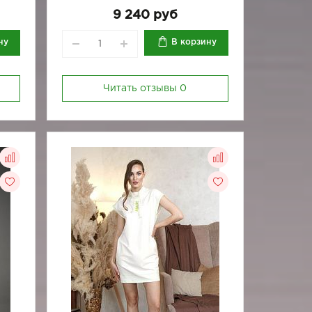
164/170-88
164/170-92
9 240 руб
ну
В корзину
Читать отзывы
0