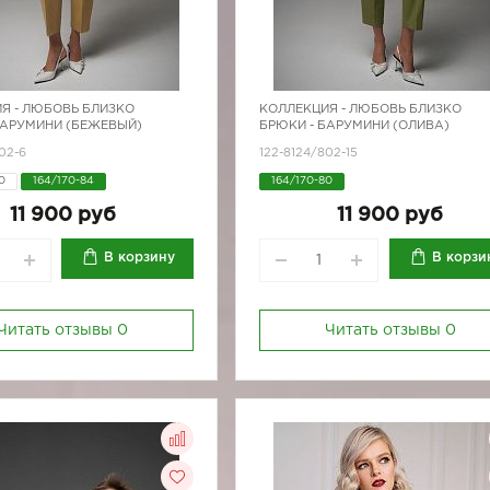
Я -
ЛЮБОВЬ БЛИЗКО
КОЛЛЕКЦИЯ -
ЛЮБОВЬ БЛИЗКО
БАРУМИНИ (БЕЖЕВЫЙ)
БРЮКИ - БАРУМИНИ (ОЛИВА)
02-6
122-8124/802-15
0
164/170-84
164/170-80
8
164/170-92
11 900 руб
11 900 руб
В корзину
В корзи
Читать отзывы
0
Читать отзывы
0