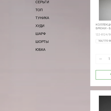
СЕРЬГИ
ТОП
ТУНИКА
КОЛЛЕКЦИ
ХУДИ
БРЮКИ - 
ШАРФ
122-8124/8
ШОРТЫ
164/170-8
164/170-8
ЮБКА