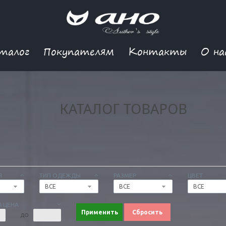
талог
Покупателям
Контакты
О на
КАТАЛОГ ТОВАРОВ
Я
ТИП ОДЕЖДЫ
РАЗМЕР
ЦВЕТ
ВСЕ
ВСЕ
ВСЕ
 ЦЕНА
Применить
Сбросить
ДО