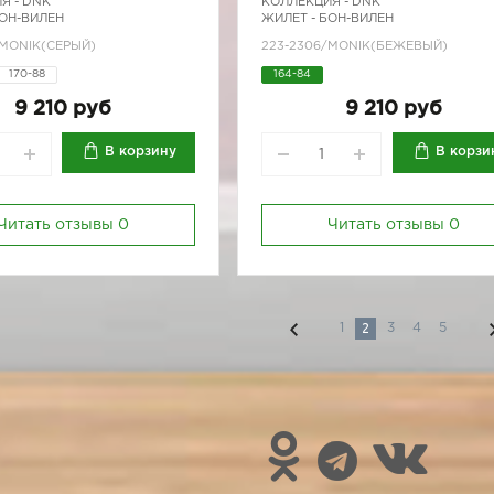
Я -
DNK
КОЛЛЕКЦИЯ -
DNK
БОН-ВИЛЕН
ЖИЛЕТ - БОН-ВИЛЕН
/MONIK(СЕРЫЙ)
223-2306/MONIK(БЕЖЕВЫЙ)
170-88
164-84
9 210 руб
9 210 руб
В корзину
В корзи
Читать отзывы
0
Читать отзывы
0
2
1
3
4
5