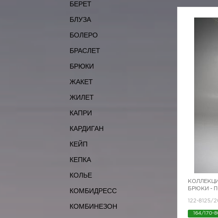
БЕРЕТ
БЛУЗА
БОЛЕРО
БРАСЛЕТ
БРЮКИ
ЖАКЕТ
ЖИЛЕТ
КАПРИ
КАРДИГАН
КЕЙП
КЕПКА
КОЛЬЕ
КОЛЛЕКЦИ
БРЮКИ - 
КОМБИДРЕСС
122-8125/2
КОМБИНЕЗОН
164/170-8