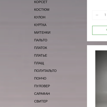
КОРСЕТ
КОСТЮМ
КУЛОН
КУРТКА
МИТЕНКИ
ПАЛЬТО
ПЛАТОК
ПЛАТЬЕ
ПЛАЩ
ПОЛУПАЛЬТО
ПОНЧО
ПУЛОВЕР
САРАФАН
СВИТЕР