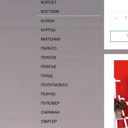
КОРСЕТ
КОСТЮМ
КУЛОН
КУРТКА
МИТЕНКИ
ПАЛЬТО
ПЛАТОК
ПЛАТЬЕ
ПЛАЩ
ПОЛУПАЛЬТО
ПОНЧО
ПУЛОВЕР
САРАФАН
СВИТЕР