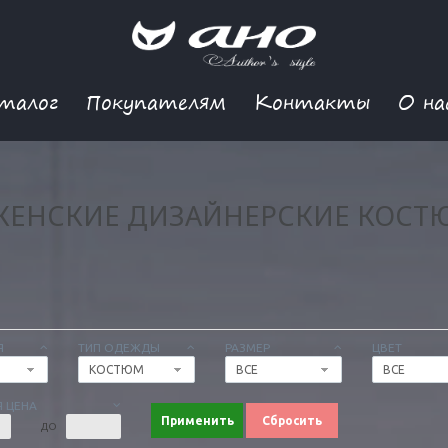
талог
Покупателям
Контакты
О на
ЖЕНСКИЕ ДИЗАЙНЕРСКИЕ КОСТ
Я
ТИП ОДЕЖДЫ
РАЗМЕР
ЦВЕТ
КОСТЮМ
ВСЕ
ВСЕ
 ЦЕНА
Применить
Сбросить
ДО