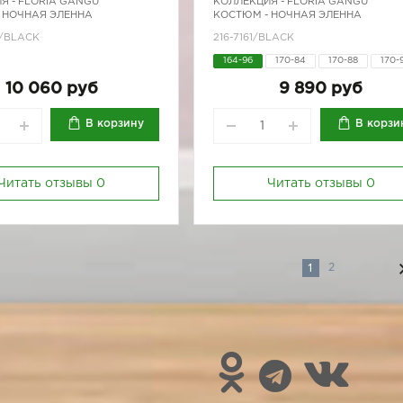
Я -
FLORIA GANGU
КОЛЛЕКЦИЯ -
FLORIA GANGU
 НОЧНАЯ ЭЛЕННА
КОСТЮМ - НОЧНАЯ ЭЛЕННА
М/BLACK
216-7161/BLACK
164-96
170-84
170-88
170-
170-96
10 060 руб
9 890 руб
В корзину
В корзи
Читать отзывы
0
Читать отзывы
0
1
2