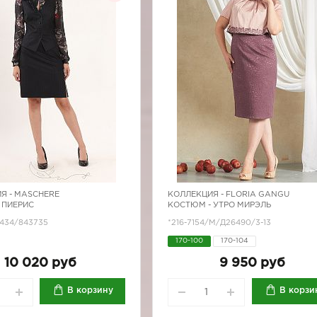
Я -
MASCHERE
КОЛЛЕКЦИЯ -
FLORIA GANGU
 ПИЕРИС
КОСТЮМ - УТРО МИРЭЛЬ
7434/843735
*216-7154/М/Д26490/3-13
170-100
170-104
10 020 руб
9 950 руб
В корзину
В корзи