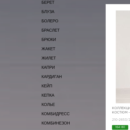
БЕРЕТ
БЛУЗА
БОЛЕРО
БРАСЛЕТ
БРЮКИ
ЖАКЕТ
ЖИЛЕТ
КАПРИ
КАРДИГАН
КЕЙП
КЕПКА
КОЛЬЕ
КОЛЛЕКЦИ
КОСТЮМ -
КОМБИДРЕСС
210-2653/
КОМБИНЕЗОН
164-80