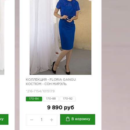
КОЛЛЕКЦИЯ -
FLORIA GANGU
КОСТЮМ - СОН МИРЭЛЬ
*216-7154/1015179
170-84
170-88
170-92
9 890 руб
ну
В корзину