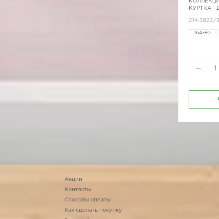
КОЛЛЕКЦИ
КУРТКА -
214-3822/
164-80
164-96
170-92
Акции
Контакты
Способы оплаты
Как сделать покупку