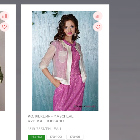
КОЛЛЕКЦИЯ -
MASCHERE
КУРТКА - ПОНЗАНО
*319-7531/PHILEA 1
164-80
170-100
170-96