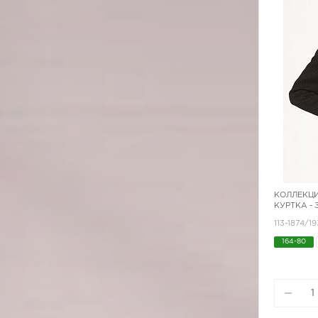
КОЛЛЕКЦИ
КУРТКА -
113-1874/1
164-80
170-80