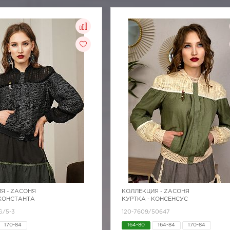
Я -
ZAСОНЯ
КОЛЛЕКЦИЯ -
ZAСОНЯ
 КОНСТАНТА
КУРТКА - КОНСЕНСУС
G/5-3
120-7609/50647
170-84
164-80
164-84
170-84