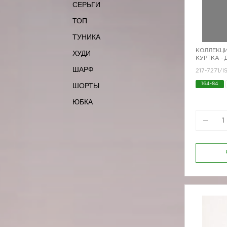
СЕРЬГИ
ТОП
ТУНИКА
КОЛЛЕКЦИ
ХУДИ
КУРТКА -
ШАРФ
217-7271/I
ШОРТЫ
164-84
170-84
ЮБКА