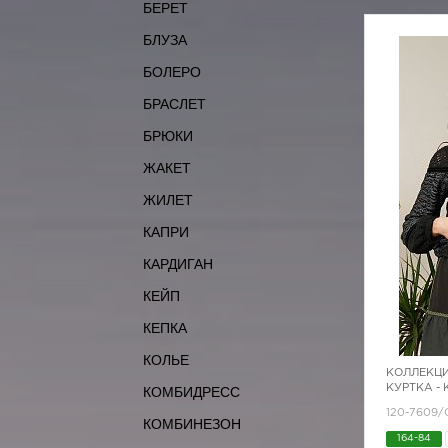
БЕРЕТ
БЛУЗА
БОЛЕРО
БРАСЛЕТ
БРЮКИ
ЖАКЕТ
ЖИЛЕТ
КАПРИ
КАРДИГАН
КЕЙП
КЕПКА
КОЛЬЕ
КОЛЛЕКЦИ
КУРТКА -
КОМБИДРЕСС
120-7609/
КОМБИНЕЗОН
164-84