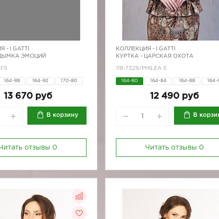
Я -
I GATTI
КОЛЛЕКЦИЯ -
I GATTI
 ДЫМКА ЭМОЦИЙ
КУРТКА - ЦАРСКАЯ ОХОТА
SF5
118-7329/PHILEA 5
164-88
164-92
170-80
164-80
164-84
164-88
164-
170-88
164-96
170-84
170-88
170-
13 670 руб
12 490 руб
170-96
В корзину
В корзи
Читать отзывы
0
Читать отзывы
0