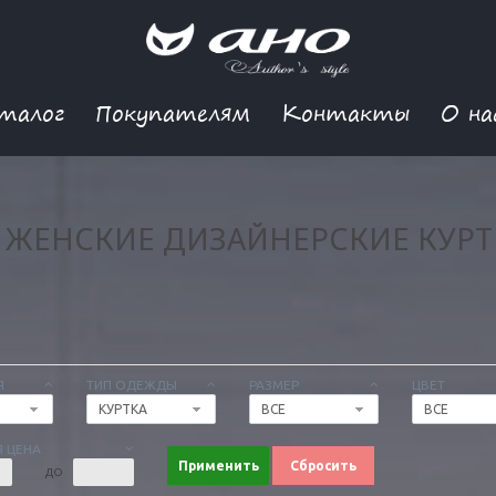
талог
Покупателям
Контакты
О на
ЖЕНСКИЕ ДИЗАЙНЕРСКИЕ КУР
Я
ТИП ОДЕЖДЫ
РАЗМЕР
ЦВЕТ
КУРТКА
ВСЕ
ВСЕ
 ЦЕНА
Применить
Сбросить
ДО