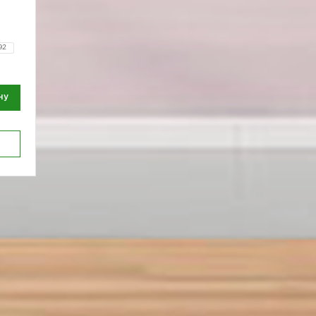
92
88
ну