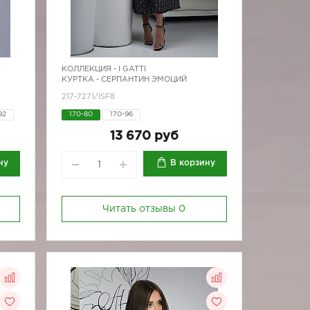
КОЛЛЕКЦИЯ -
I GATTI
КУРТКА - СЕРПАНТИН ЭМОЦИЙ
217-7271/ISF8
92
170-80
170-96
92
13 670 руб
ну
В корзину
Читать отзывы
0