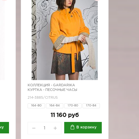
КОЛЛЕКЦИЯ -
GARDARIKA
КУРТКА - ПЕСОЧНЫЕ ЧАСЫ
214-3885/CITRUS
164-80
164-84
170-80
170-84
100
170-88
170-92
170-96
11 160 руб
92
ну
В корзину