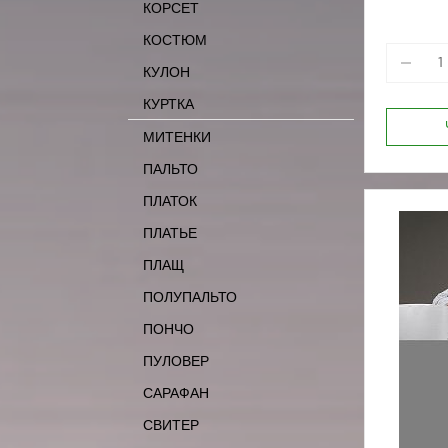
КОРСЕТ
КОСТЮМ
КУЛОН
КУРТКА
МИТЕНКИ
ПАЛЬТО
ПЛАТОК
ПЛАТЬЕ
ПЛАЩ
ПОЛУПАЛЬТО
ПОНЧО
ПУЛОВЕР
САРАФАН
СВИТЕР