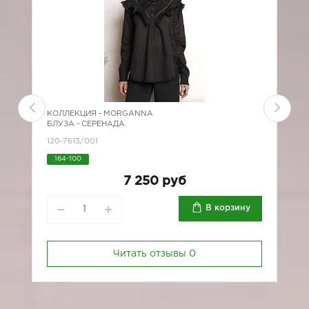
КОЛЛЕКЦИЯ -
MORGANNA
К
БЛУЗА - СЕРЕНАДА
Б
120-7613/001
*
164-100
7 250 руб
В корзину
Читать отзывы
0