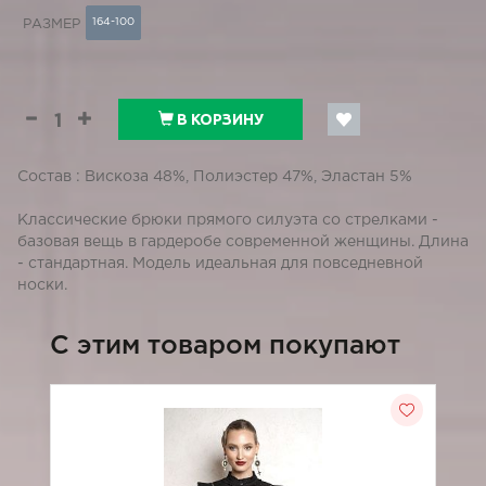
164-100
РАЗМЕР
В КОРЗИНУ
Состав : Вискоза 48%, Полиэстер 47%, Эластан 5%
Классические брюки прямого силуэта со стрелками -
базовая вещь в гардеробе современной женщины. Длина
- стандартная. Модель идеальная для повседневной
носки.
C этим товаром покупают