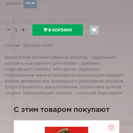
170-96
РАЗМЕР
В КОРЗИНУ
Состав : Вискоза 100%
Яркая блуза из принтованной вискозы - идеальный
коктейльный вариант для образа с брюками,
подходящего любому типу фигур. Идеально
подобранные ткани в свободной конструкции придают
образу динамику без зрительного увеличения объемов.
Блуза оформлена декоративными элементами ручной
сборки. Завершающий элемент - стильная бижутерия!
C этим товаром покупают