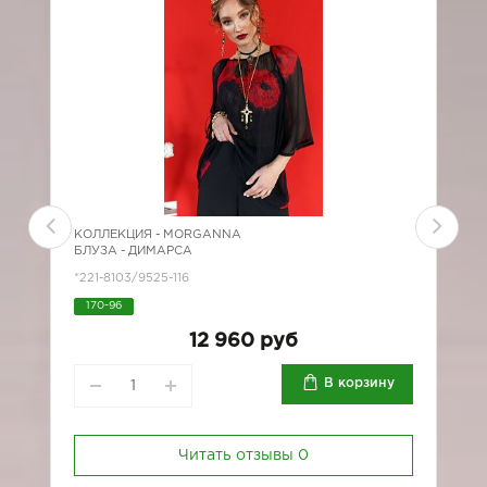
КОЛЛЕКЦИЯ -
MORGANNA
К
БЛУЗА - ДИМАРСА
Б
*221-8103/9525-116
2
170-96
12 960 руб
В корзину
Читать отзывы
0