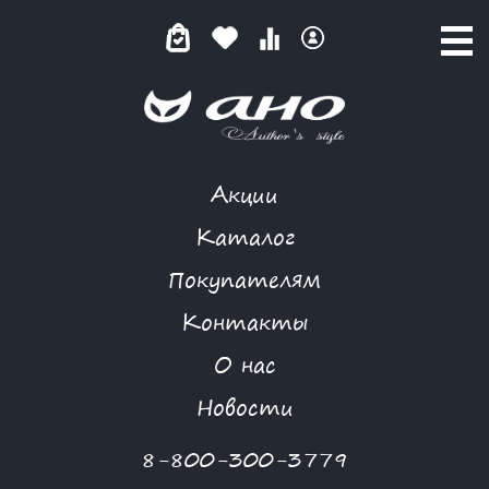
Акции
О МАГАЗИНЕ
Каталог
Покупателям
Контакты
О МАГАЗИНЕ
О нас
Мы рады приветствовать вас на сайте нашей компании.
Новости
Наша компания была основана в 1993 году, а наш
интернет-магазин стал одним из первых магазинов,
8-800-300-3779
осуществляющих on-line продажу одежды в регионе.
Компания специализируется на оптовой и розничной