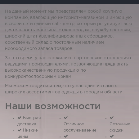
продаже одежды как для дома, так и для офиса.
На данный момент мы представляем собой крупную
компанию, владеющую интернет–магазином и имеющую
в своей сети единый call-центр, который регулирует всю
деятельность магазина, отдел продаж, службу доставки,
широкий штат квалифицированных сборщиков,
собственный склад c постоянным наличием
необходимого запаса товаров.
За это время у нас сложились партнерские отношения с
ведущими производителями, позволяющие предлагать
высококачественную продукцию по
конкурентоспособным ценам.
Мы можем гордиться тем, что у нас один из самых
широких ассортиментов одежды в городе и области.
Наши возможности
Быстрая
доставка
Отличное
Сезонные
Низкие
обслуживаение
скидки
цены