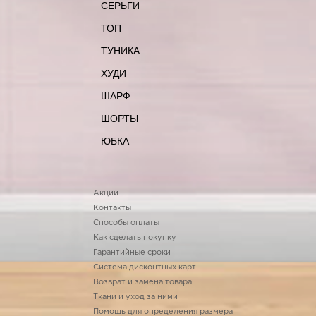
СЕРЬГИ
ТОП
ТУНИКА
ХУДИ
ШАРФ
ШОРТЫ
ЮБКА
Акции
Контакты
Способы оплаты
Как сделать покупку
Гарантийные сроки
Система дисконтных карт
Возврат и замена товара
Ткани и уход за ними
Помощь для определения размера