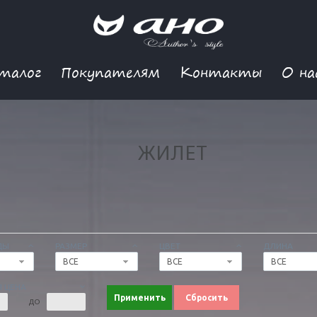
талог
Покупателям
Контакты
О на
ЖИЛЕТ
ДЫ
РАЗМЕР
ЦВЕТ
ДЛИНА
ВСЕ
ВСЕ
ВСЕ
 ЦЕНА
Применить
Сбросить
ДО