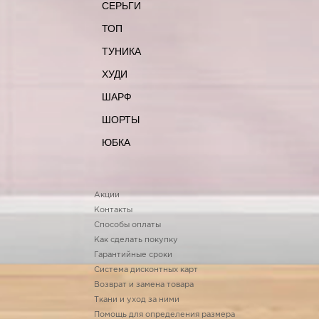
СЕРЬГИ
ТОП
ТУНИКА
ХУДИ
ШАРФ
ШОРТЫ
ЮБКА
Акции
Контакты
Способы оплаты
Как сделать покупку
Гарантийные сроки
Система дисконтных карт
Возврат и замена товара
Ткани и уход за ними
Помощь для определения размера