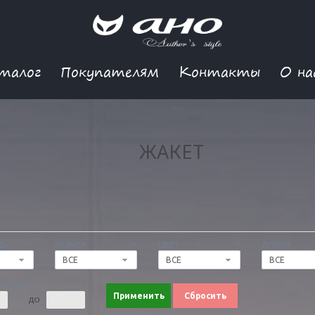
талог
Покупателям
Контакты
О на
ЖАКЕТ
ДЫ
РАЗМЕР
ЦВЕТ
ДЛИНА
ВСЕ
ВСЕ
ВСЕ
 ЦЕНА
Применить
Сбросить
ДО