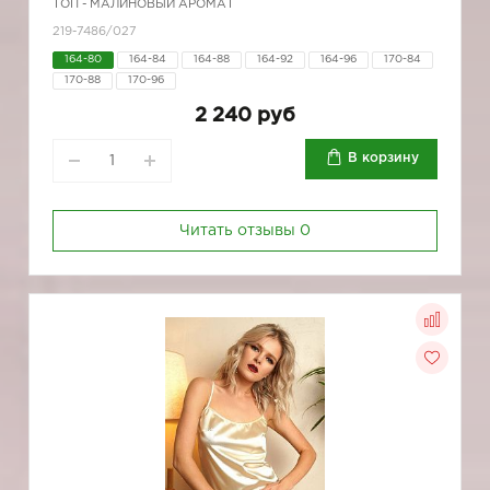
ТОП - МАЛИНОВЫЙ АРОМАТ
219-7486/027
164-80
164-84
164-88
164-92
164-96
170-84
170-88
170-96
2 240 руб
В корзину
Читать отзывы
0